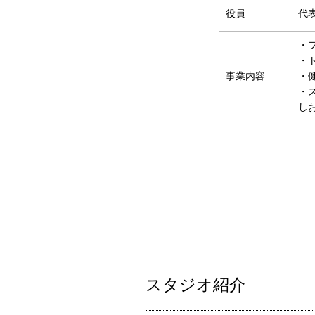
役員
代
・
・
事業内容
・
・
し
スタジオ紹介