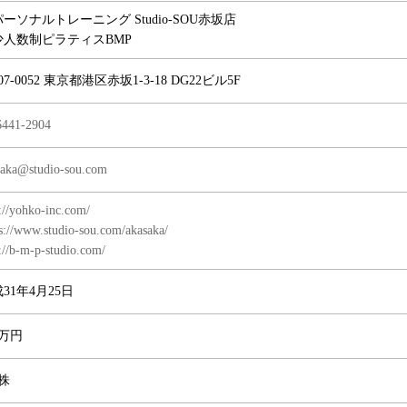
パーソナルトレーニング
Studio-SOU赤坂店
少人数制ピラティスBMP
07-0052 東京都港区赤坂1-3-18
DG22ビル5F
6441-2904
saka@studio-sou.com
://yohko-inc.com/
ps://www.studio-sou.com/akasaka/
://b-m-p-studio.com/
31年4月25日
0万円
0株