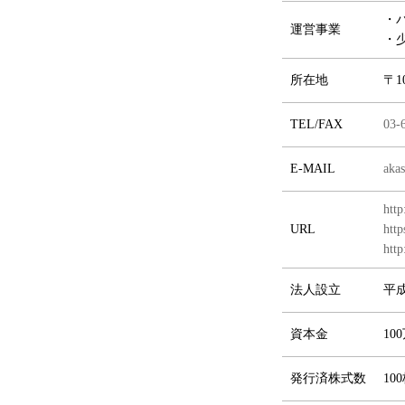
・
運営事業
・
所在地
〒1
TEL/FAX
03-
E-MAIL
aka
http
URL
htt
http
法人設立
平成
資本金
10
発行済株式数
10