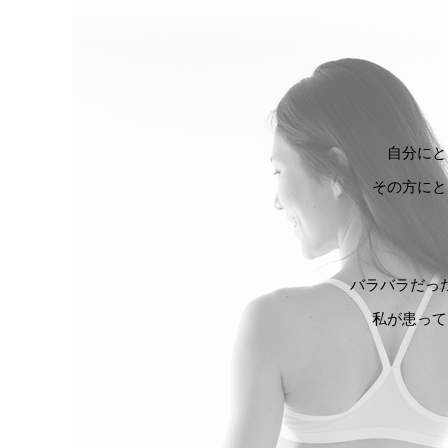
自分にと
その方にと
バラバラだっ
私が患って