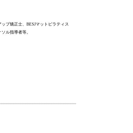
ップ矯正士、BESJマットピラティス
オソル指導者等。