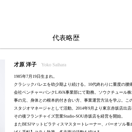
代表略歴
才原 洋子
Yoko Saihara
1985年7月19日生まれ。
クラシックバレエを幼少期より続ける。10代終わりに重度の腰
会社ベンチャーバンクLAVA事業部にて勤務。ソウクチュール
事の元、身体との根本的付き合い方、事業運営方法を学ぶ。こ
スタジオマネージャとして活動。2014年9月より東京赤坂店出
その後フランチャイズ営業Studio-SOU赤坂店を経営を開始。
またBESJマットピラティスマスタートレーナー、バーオソル